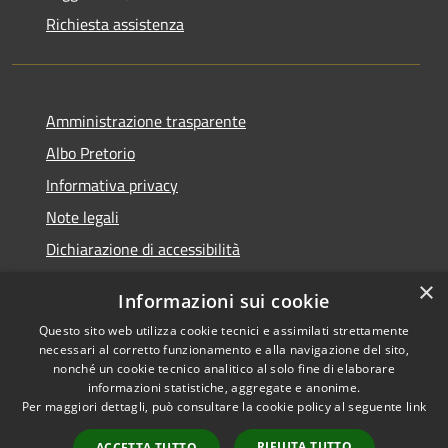
Richiesta assistenza
Amministrazione trasparente
Albo Pretorio
Informativa privacy
Note legali
Dichiarazione di accessibilità
×
Informazioni sui cookie
Questo sito web utilizza cookie tecnici e assimilati strettamente
RSS
Comune convenzionato
necessari al corretto funzionamento e alla navigazione del sito,
nonché un cookie tecnico analitico al solo fine di elaborare
Accessibilità
Astigov
informazioni statistiche, aggregate e anonime.
Privacy
Per maggiori dettagli, può consultare la cookie policy al seguente
link
Progetto
|
Convenzione
|
Cookie
Adesioni
Mappa del sito
RIFIUTA TUTTO
ACCETTA TUTTO