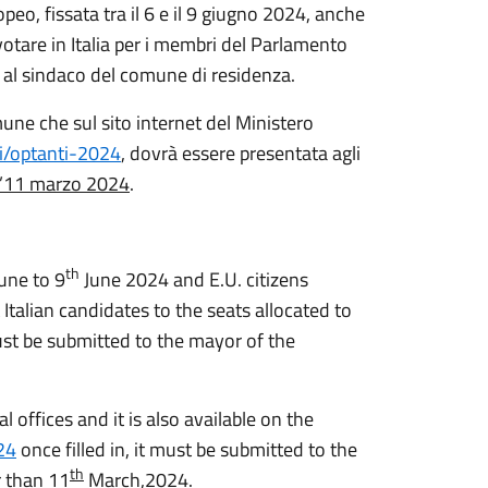
eo, fissata tra il 6 e il 9 giugno 2024, anche
votare in Italia per i membri del Parlamento
a al sindaco del comune di residenza.
mune che sul sito internet del Ministero
oni/optanti-2024
, dovrà essere presentata agli
l’11 marzo 2024
.
th
une to 9
June 2024 and E.U. citizens
ct Italian candidates to the seats allocated to
ust be submitted to the mayor of the
 offices and it is also available on the
024
once filled in, it must be submitted to the
th
r than 11
March,2024
.