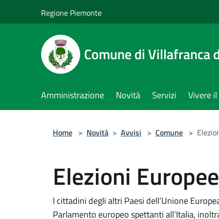
Salta al contenuto principale
Regione Piemonte
Comune di Villafranca d
Amministrazione
Novità
Servizi
Vivere 
Home
>
Novità
>
Avvisi
>
Comune
>
Elezio
Elezioni Europe
I cittadini degli altri Paesi dell’Unione Europ
Parlamento europeo spettanti all’Italia, ino