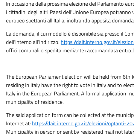
In occasione della prossima elezione del Parlamento europ
i cittadini degli altri Paesi dell’Unione Europea potranno 
europeo spettanti all’Italia, inoltrando apposita domand
La domanda, il cui modello è disponibile sia presso il Co
dell’Interno all’indirizzo:
https://dait.interno.gov.it/elezi
uffici comunali o spedita mediante raccomandata
entro 
The European Parliament election will be held from 6th J
residing in Italy have the right to vote in Italy and to ele
Italy in the European Parliament. A formal application m
municipality of residence.
The said application form can be collected at the municipal
Internet at:
https://dait.interno.gov.it/elezioni/optanti-2
Municipality in person or sent by registered mail
not late