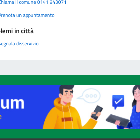
Chiama il comune 0141 943071
Prenota un appuntamento
lemi in città
Segnala disservizio