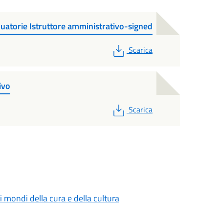
duatorie Istruttore amministrativo-signed
PDF
Scarica
ivo
PDF
Scarica
 i mondi della cura e della cultura