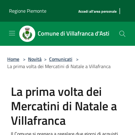
Salta al contenuto principale
|
Regione Piemonte
Accedi all'area personale
Comune di Villafranca d'Asti
Home
>
Novità
>
Comunicati
>
La prima volta dei Mercatini di Natale a Villafranca
La prima volta dei
Mercatini di Natale a
Villafranca
Il Comune si prepara a regalare due giorni di acquisti