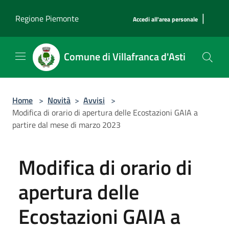
Salta al contenuto principale
|
Regione Piemonte
Accedi all'area personale
Comune di Villafranca d'Asti
Home
>
Novità
>
Avvisi
>
Modifica di orario di apertura delle Ecostazioni GAIA a
partire dal mese di marzo 2023
Modifica di orario di
apertura delle
Ecostazioni GAIA a