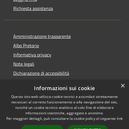
Richiesta assistenza
Amministrazione trasparente
Albo Pretorio
Informativa privacy
Note legali
Dichiarazione di accessibilità
×
Informazioni sui cookie
Questo sito web utilizza cookie tecnici e assimilati strettamente
RSS
Comune convenzionato
necessari al corretto funzionamento e alla navigazione del sito,
nonché un cookie tecnico analitico al solo fine di elaborare
Accessibilità
Astigov
informazioni statistiche, aggregate e anonime.
Privacy
Per maggiori dettagli, può consultare la cookie policy al seguente
link
Progetto
|
Convenzione
|
Cookie
Adesioni