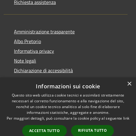
Richiesta assistenza
Amministrazione trasparente
Albo Pretorio
Informativa privacy
Note legali
Dichiarazione di accessibilità
×
Informazioni sui cookie
Questo sito web utilizza cookie tecnici e assimilati strettamente
RSS
Comune convenzionato
necessari al corretto funzionamento e alla navigazione del sito,
nonché un cookie tecnico analitico al solo fine di elaborare
Accessibilità
Astigov
informazioni statistiche, aggregate e anonime.
Privacy
Per maggiori dettagli, può consultare la cookie policy al seguente
link
Progetto
|
Convenzione
|
Cookie
Adesioni
Mappa del sito
RIFIUTA TUTTO
ACCETTA TUTTO