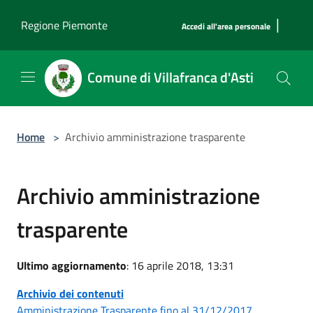
Salta al contenuto principale
|
Regione Piemonte
Accedi all'area personale
Comune di Villafranca d'Asti
Home
>
Archivio amministrazione trasparente
Archivio amministrazione
trasparente
Ultimo aggiornamento
: 16 aprile 2018, 13:31
Archivio dei contenuti
Amministrazione Trasparente fino al 31/12/2017