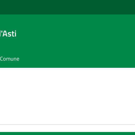
'Asti
il Comune
e