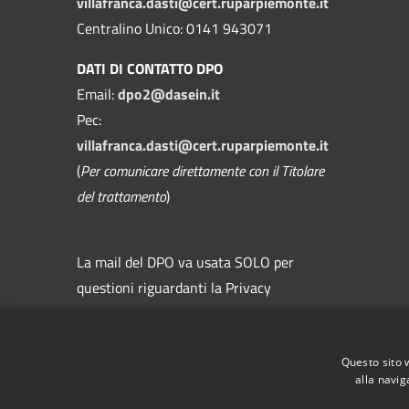
villafranca.dasti@cert.ruparpiemonte.it
Centralino Unico: 0141 943071
DATI DI CONTATTO DPO
Email:
dpo2@dasein.it
Pec:
villafranca.dasti@cert.ruparpiemonte.it
(
Per comunicare direttamente con il Titolare
del trattamento
)
La mail del DPO va usata SOLO per
questioni riguardanti la Privacy
Questo sito 
alla navig
RSS
Accessibilità
Privacy
Cookie
Mappa de