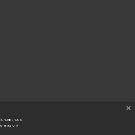
×
nzionamento e
nformazioni
Comune convenzionato
Astigov