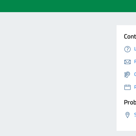
Cont
Prob