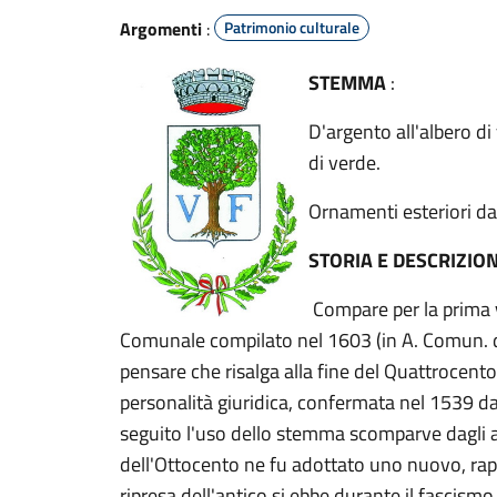
Argomenti
:
Patrimonio culturale
STEMMA
:
D'argento all'albero di
di verde.
Ornamenti esteriori d
STORIA E DESCRIZI
Compare per la prima v
Comunale compilato nel 1603 (in A. Comun. di 
pensare che risalga alla fine del Quattrocent
personalità giuridica, confermata nel 1539 da u
seguito l'uso dello stemma scomparve dagli att
dell'Ottocento ne fu adottato uno nuovo, rap
ripresa dell'antico si ebbe durante il fascismo