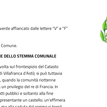
 verde affiancato dalle lettere "V" e "F"
a Comune.
ONE DELLO STEMMA COMUNALE
olta sul frontespizio del Catasto
Villafranca d'Asti); si può tuttavia
o, quando la comunità riottenne
n privilegio del re di Francia. In
i pubblici e soltanto alla fine
presentante un castello; un'effimera
, ma alla caduta del regime si tornò