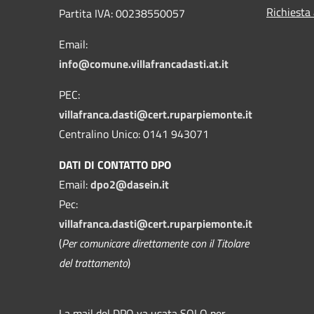
Richiesta
Partita IVA: 00238550057
Email:
info@comune.villafrancadasti.at.it
PEC:
villafranca.dasti@cert.ruparpiemonte.it
Centralino Unico: 0141 943071
DATI DI CONTATTO DPO
Email:
dpo2@dasein.it
Pec:
villafranca.dasti@cert.ruparpiemonte.it
(
Per comunicare direttamente con il Titolare
del trattamento
)
La mail del DPO va usata SOLO per