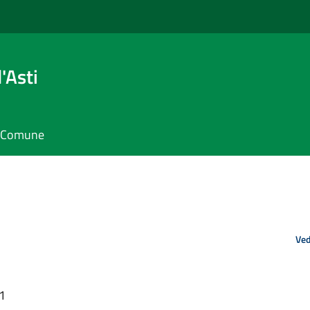
'Asti
il Comune
Ved
01