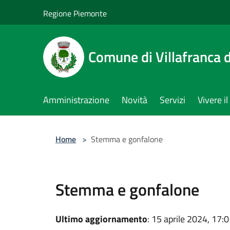
Salta al contenuto principale
Regione Piemonte
Comune di Villafranca d
Amministrazione
Novità
Servizi
Vivere 
Home
>
Stemma e gonfalone
Stemma e gonfalone
Ultimo aggiornamento
: 15 aprile 2024, 17: