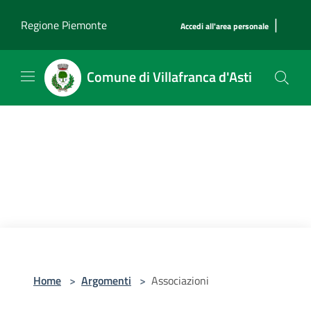
Salta al contenuto principale
|
Regione Piemonte
Accedi all'area personale
Comune di Villafranca d'Asti
Home
>
Argomenti
>
Associazioni