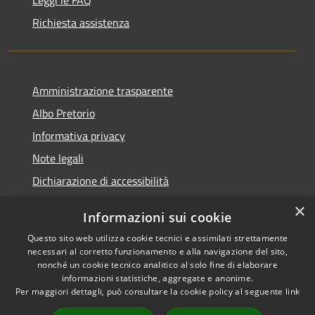
Richiesta assistenza
Amministrazione trasparente
Albo Pretorio
Informativa privacy
Note legali
Dichiarazione di accessibilità
×
Informazioni sui cookie
Questo sito web utilizza cookie tecnici e assimilati strettamente
RSS
Comune convenzionato
necessari al corretto funzionamento e alla navigazione del sito,
nonché un cookie tecnico analitico al solo fine di elaborare
Accessibilità
Astigov
informazioni statistiche, aggregate e anonime.
Privacy
Per maggiori dettagli, può consultare la cookie policy al seguente
link
Progetto
|
Convenzione
|
Cookie
Adesioni