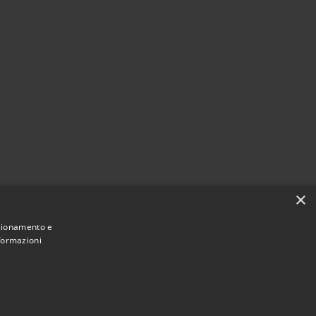
×
nzionamento e
nformazioni
Comune convenzionato
Astigov
|
|
Progetto
Convenzione
Adesioni
•
Accesso redazione