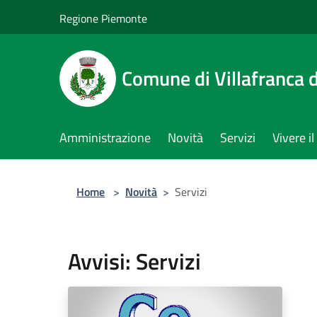
Salta al contenuto principale
Regione Piemonte
Comune di Villafranca d
Amministrazione
Novità
Servizi
Vivere 
Home
>
Novità
>
Servizi
Avvisi: Servizi