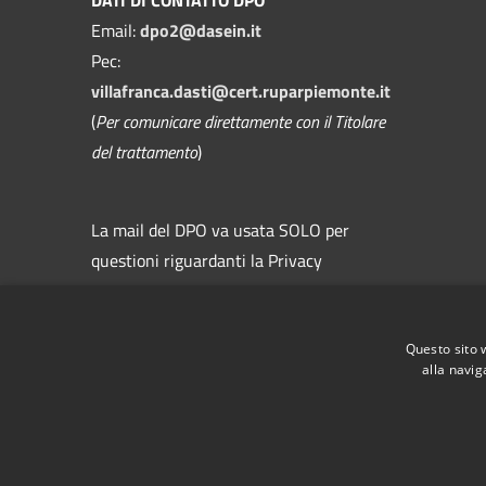
Email:
dpo2@dasein.it
Pec:
villafranca.dasti@cert.ruparpiemonte.it
(
Per comunicare direttamente con il Titolare
del trattamento
)
La mail del DPO va usata SOLO per
questioni riguardanti la Privacy
Questo sito 
alla navig
RSS
Accessibilità
Privacy
Cookie
Mappa de