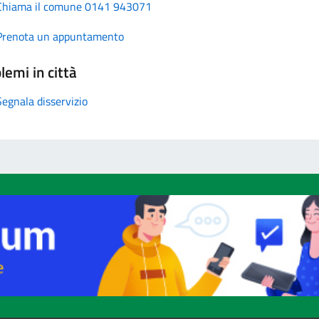
Chiama il comune 0141 943071
Prenota un appuntamento
lemi in città
Segnala disservizio