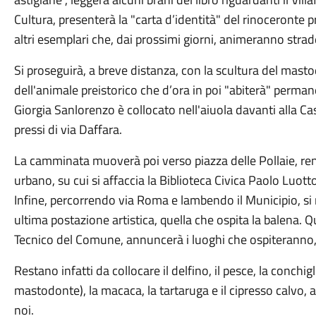
Cultura, presenterà la "carta d’identità" del rinoceronte p
altri esemplari che, dai prossimi giorni, animeranno strad
Si proseguirà, a breve distanza, con la scultura del masto
dell'animale preistorico che d’ora in poi "abiterà" perman
Giorgia Sanlorenzo è collocato nell'aiuola davanti alla Ca
pressi di via Daffara.
La camminata muoverà poi verso piazza delle Pollaie, re
urbano, su cui si affaccia la Biblioteca Civica Paolo Luott
Infine, percorrendo via Roma e lambendo il Municipio, si 
ultima postazione artistica, quella che ospita la balena. Qu
Tecnico del Comune, annuncerà i luoghi che ospiteranno, n
Restano infatti da collocare il delfino, il pesce, la conchigl
mastodonte), la macaca, la tartaruga e il cipresso calvo, a
noi.