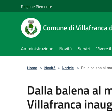
Salta al contenuto principale
Regione Piemonte
Comune di Villafranca d
Amministrazione
Novità
Servizi
Vivere 
Home
>
Novità
>
Notizie
>
Dalla balena al m
Dalla balena al 
Villafranca inau