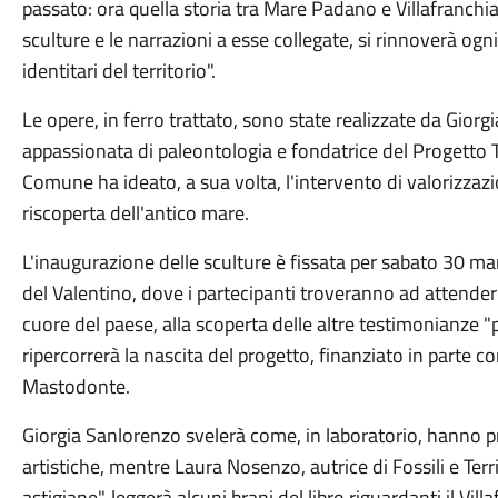
passato: ora quella storia tra Mare Padano e Villafranchia
sculture e le narrazioni a esse collegate, si rinnoverà ogni
identitari del territorio".
Le opere, in ferro trattato, sono state realizzate da Giorg
appassionata di paleontologia e fondatrice del Progetto Te
Comune ha ideato, a sua volta, l'intervento di valorizzazi
riscoperta dell'antico mare.
L'inaugurazione delle sculture è fissata per sabato 30 mar
del Valentino, dove i partecipanti troveranno ad attender
cuore del paese, alla scoperta delle altre testimonianze 
ripercorrerà la nascita del progetto, finanziato in parte co
Mastodonte.
Giorgia Sanlorenzo svelerà come, in laboratorio, hanno pr
artistiche, mentre Laura Nosenzo, autrice di Fossili e Terri
astigiane", leggerà alcuni brani del libro riguardanti il Vi