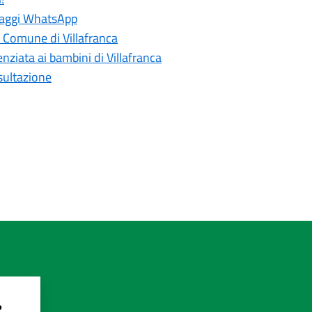
ssaggi WhatsApp
l Comune di Villafranca
enziata ai bambini di Villafranca
nsultazione
?