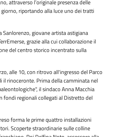
no, attraverso l’originale presenza delle
 giorno, riportando alla luce uno dei tratti
ia Sanlorenzo, giovane artista astigiana
rrEmerse, grazie alla cui collaborazione il
one del centro storico incentrato sulla
zo, alle 10, con ritrovo all'ingresso del Parco
li il rinoceronte. Prima della camminata nel
"paleontologiche", il sindaco Anna Macchia
n fondi regionali collegati al Distretto del
eso forma le prime quattro installazioni
tori. Scoperte straordinarie sulle colline
llafranchiano. Poi Delfina Noto, assessore alla