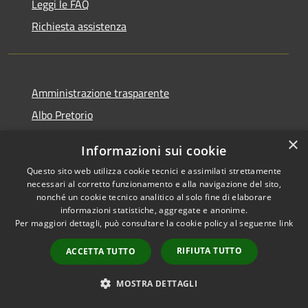
Leggi le FAQ
Richiesta assistenza
Amministrazione trasparente
Albo Pretorio
Informativa privacy
×
Informazioni sui cookie
Note legali
Questo sito web utilizza cookie tecnici e assimilati strettamente
Dichiarazione di accessibilità
necessari al corretto funzionamento e alla navigazione del sito,
nonché un cookie tecnico analitico al solo fine di elaborare
informazioni statistiche, aggregate e anonime.
Per maggiori dettagli, può consultare la cookie policy al seguente
link
RSS
Comune convenzionato
RIFIUTA TUTTO
ACCETTA TUTTO
Accessibilità
Astigov
Privacy
MOSTRA DETTAGLI
Progetto
|
Convenzione
|
Cookie