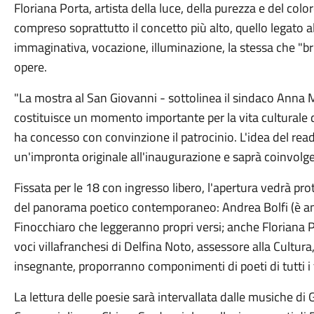
Floriana Porta, artista della luce, della purezza e del color
compreso soprattutto il concetto più alto, quello legato all
immaginativa, vocazione, illuminazione, la stessa che "bril
opere.
"La mostra al San Giovanni - sottolinea il sindaco Anna Ma
costituisce un momento importante per la vita culturale 
ha concesso con convinzione il patrocinio. L'idea del rea
un'impronta originale all'inaugurazione e saprà coinvolge
Fissata per le 18 con ingresso libero, l'apertura vedrà pro
del panorama poetico contemporaneo: Andrea Bolfi (è an
Finocchiaro che leggeranno propri versi; anche Floriana Po
voci villafranchesi di Delfina Noto, assessore alla Cultura
insegnante, proporranno componimenti di poeti di tutti i
La lettura delle poesie sarà intervallata dalle musiche di