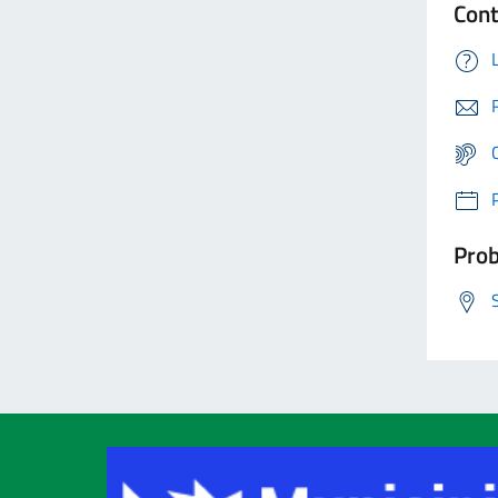
Cont
Prob