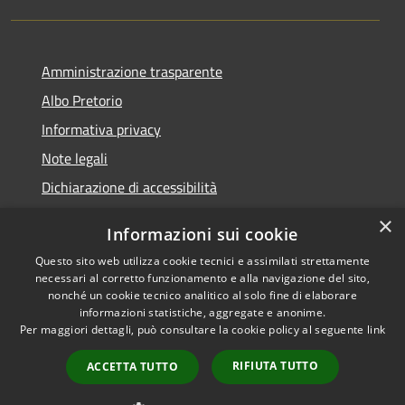
Amministrazione trasparente
Albo Pretorio
Informativa privacy
Note legali
Dichiarazione di accessibilità
×
Informazioni sui cookie
Questo sito web utilizza cookie tecnici e assimilati strettamente
RSS
Comune convenzionato
necessari al corretto funzionamento e alla navigazione del sito,
nonché un cookie tecnico analitico al solo fine di elaborare
Accessibilità
Astigov
informazioni statistiche, aggregate e anonime.
Privacy
Per maggiori dettagli, può consultare la cookie policy al seguente
link
Progetto
|
Convenzione
|
Cookie
Adesioni
Mappa del sito
RIFIUTA TUTTO
ACCETTA TUTTO
•
Accesso redazione