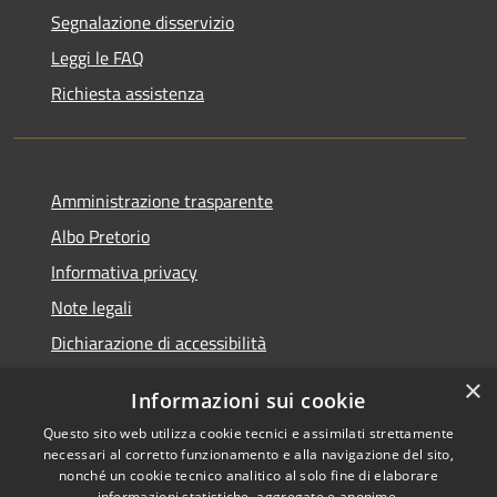
Segnalazione disservizio
Leggi le FAQ
Richiesta assistenza
Amministrazione trasparente
Albo Pretorio
Informativa privacy
Note legali
Dichiarazione di accessibilità
×
Informazioni sui cookie
Questo sito web utilizza cookie tecnici e assimilati strettamente
RSS
Comune convenzionato
necessari al corretto funzionamento e alla navigazione del sito,
nonché un cookie tecnico analitico al solo fine di elaborare
Accessibilità
Astigov
informazioni statistiche, aggregate e anonime.