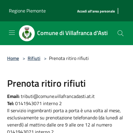
Salta al contenuto principale
|
Regione Piemonte
Accedi all'area personale
Comune di Villafranca d'Asti
Home
>
Rifiuti
>
Prenota ritiro rifiuti
Prenota ritiro rifiuti
Email:
tributi@comune.villafrancadasti.at.it
Tel:
0141943071 interno 2
Il servizio ingombranti porta a porta è una volta al mese,
esclusivamente su prenotazione telefonando (da lunedì al
venerdì) al mattino dalle ore 9 alle ore 12 al numero
0141943071 interno 2